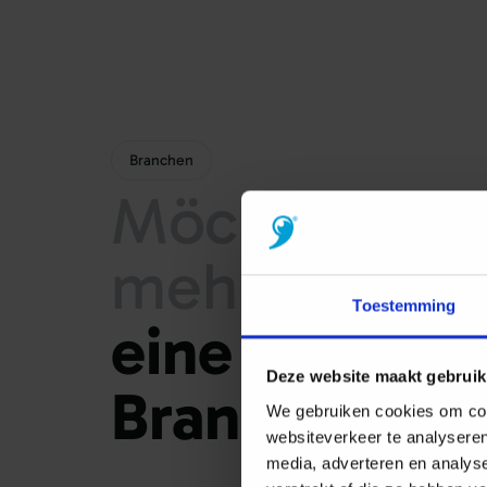
Branchen
Möchten
Sie
mehr
über
Toestemming
eine
bestim
Deze website maakt gebruik
Branche
erfa
We gebruiken cookies om cont
websiteverkeer te analyseren
media, adverteren en analys