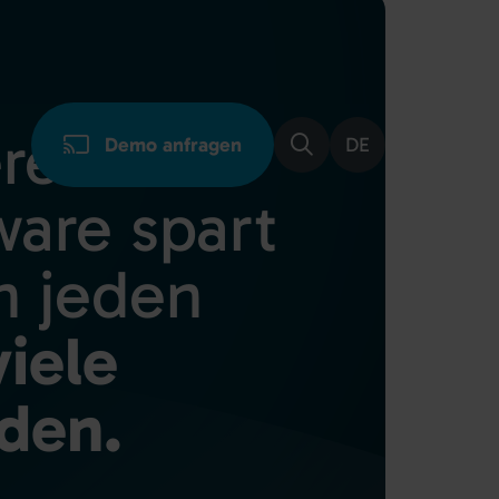
Demo anfragen
DE
re
ware spart
n
jeden
iele
den.