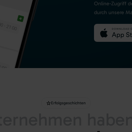
Online-
Zugriff
d
durch
unsere
Man
Erfolgsgeschichten
ternehmen
habe