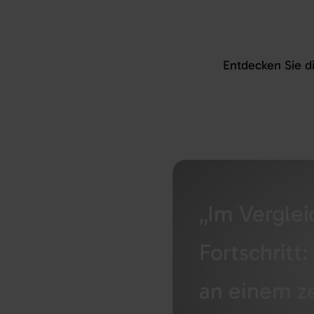
Entdecke
n
Sie
d
„Im Verglei
Fortschritt
an einem ze