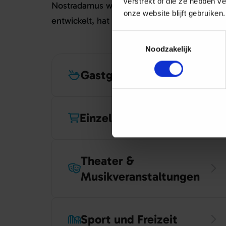
verstrekt of die ze hebben v
Nostradamus
wurde
für das Hotel- und
Gast
onze website blijft gebruiken.
entwickelt
, hat
sich
aber
als
Lösung
für
meh
Toestemmingsselectie
Noodzakelijk
Gastgewerbe
Einzelhandel
Theater &
Musikveranstaltungen
Sport und Freizeit