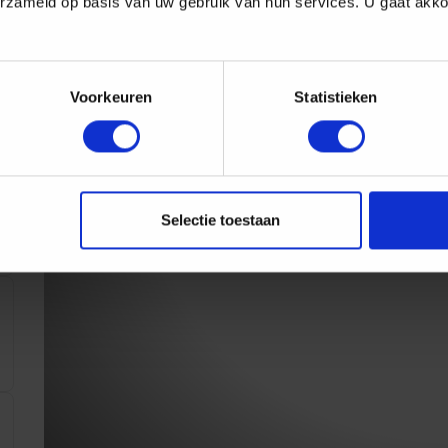
erzameld op basis van uw gebruik van hun services. U gaat akk
stättengewerbe
rere
Branchen
bewährt
.
Voorkeuren
Statistieken
Selectie toestaan