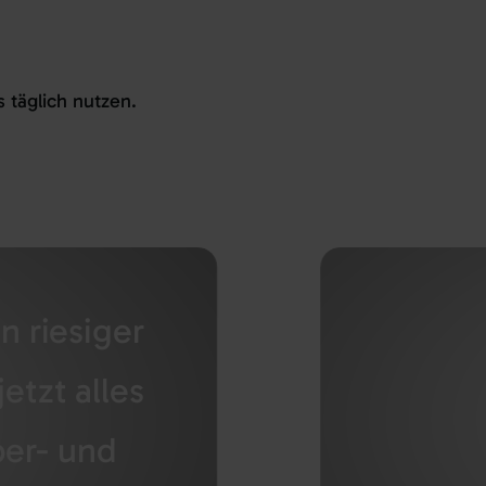
s
täglich
nutzen
.
n riesiger
etzt alles
ber- und