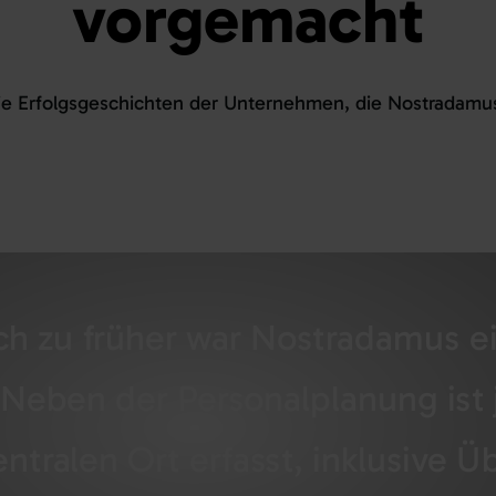
vorgemacht
ie
Erfolgsgeschichten
der
Unternehmen
, die
Nostradamu
ch zu früher war Nostradamus ei
: Neben der Personalplanung ist j
ntralen Ort erfasst, inklusive Ü