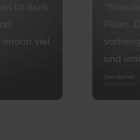
en ist dank
“Nostrad
und
Paket. D
 enorm viel
vorheri
und umf
Daan Bosman
IT-Koordinator