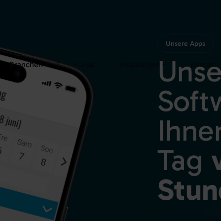
Branchen
Preise
Ressourcen
Kontakt
Unsere Apps
Unse
Soft
Ihne
Tag
v
Stun